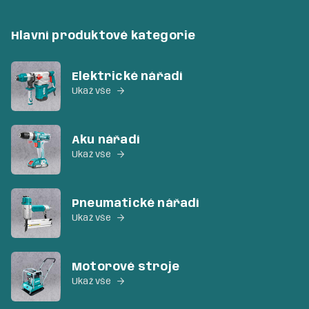
Hlavní produktové kategorie
Elektrické nářadí
Ukaž vše

Aku nářadí
Ukaž vše

Pneumatické nářadí
Ukaž vše

Motorové stroje
Ukaž vše
