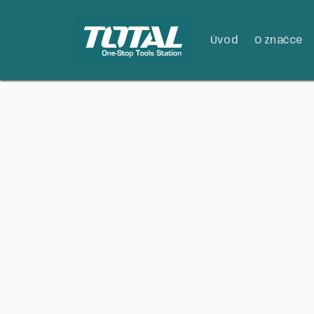
Úvod
O značce