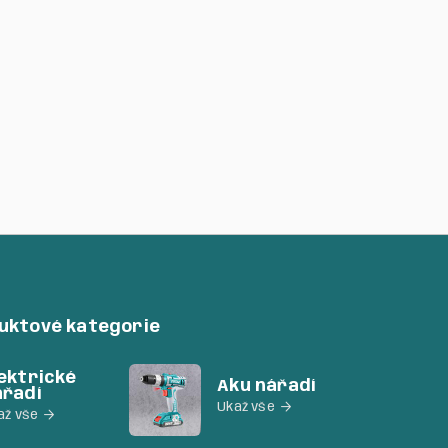
bíječka, industrial
90
Kč
duktové kategorie
ektrické
Aku nářadí
ářadí
Ukaž vše

až vše
