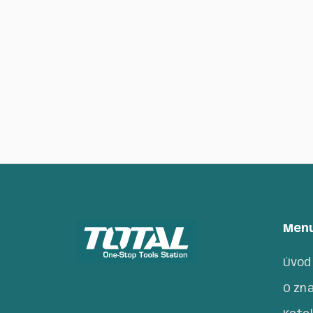
ion, 4000mAh, industrial
4290
Kč
Men
Úvod
O zn