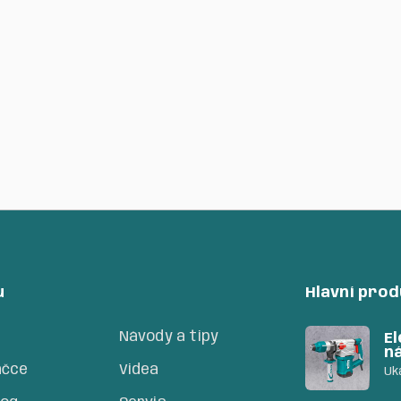
2000mAh
na
750
Kč
15
u
Hlavní pro
Návody a tipy
El
n
ačce
Videa
Uk