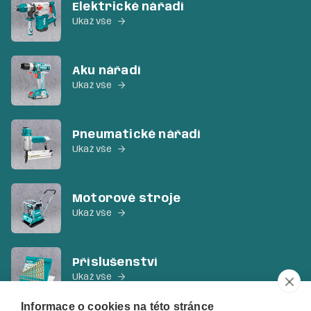
Elektrické nářadí
Ukaž vše

Aku nářadí
Ukaž vše

Pneumatické nářadí
Ukaž vše

Motorové stroje
Ukaž vše

Příslušenství
Ukaž vše

Informace o cookies na této stránce