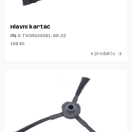
Hlavní kartáč
TVCRG30261-SP-22
Obj. č.
159
Kč
K produktu
