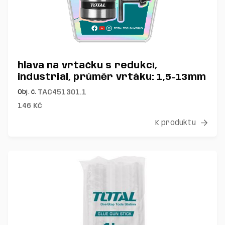
hlava na vrtačku s redukcí,
industrial, průměr vrtáku: 1,5-13mm
TAC451301.1
Obj. č.
146
Kč
K produktu
