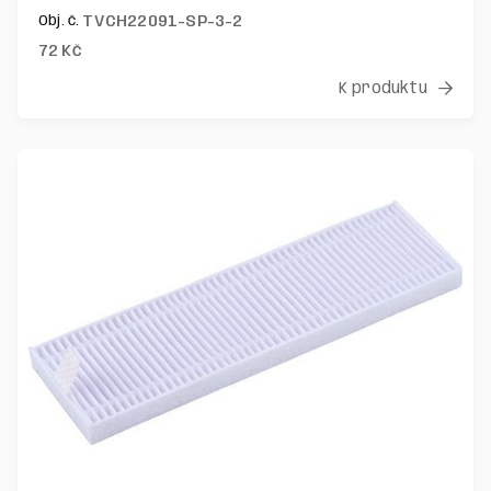
TVCH22091-SP-3-2
Obj. č.
72
Kč
K produktu
