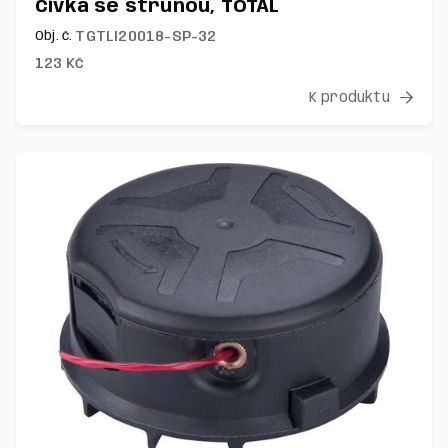
Cívka se strunou, TOTAL
TGTLI20018-SP-32
Obj. č.
123
Kč
K produktu
