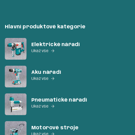
Hlavní produktové kategorie
Elektrické nářadí
Ukaž vše

Aku nářadí
Ukaž vše

Pneumatické nářadí
Ukaž vše

Motorové stroje
Ukaž vše
