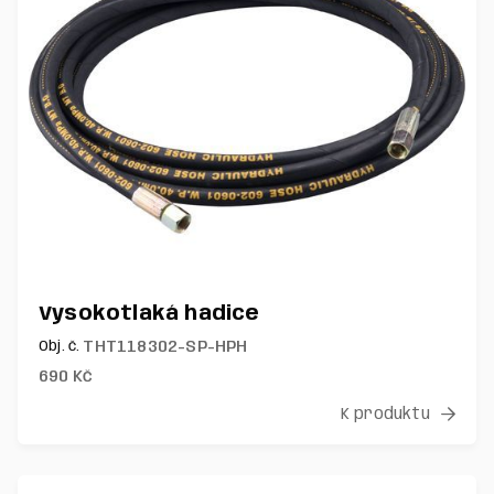
Vysokotlaká hadice
THT118302-SP-HPH
Obj. č.
690
Kč
K produktu
