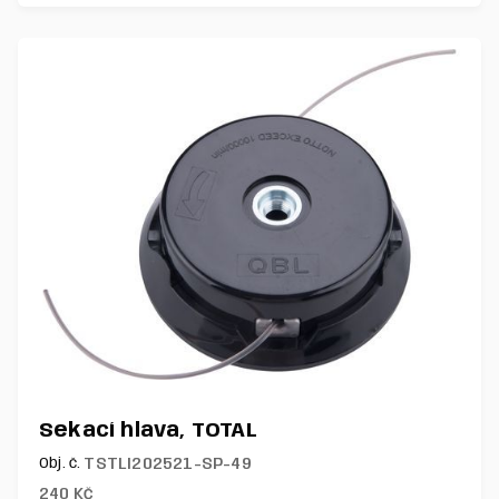
Sekací hlava, TOTAL
TSTLI202521-SP-49
Obj. č.
240
Kč