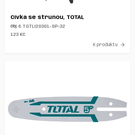
Cívka se strunou, TOTAL
TGTLI20301-SP-32
Obj. č.
123
Kč
K produktu
