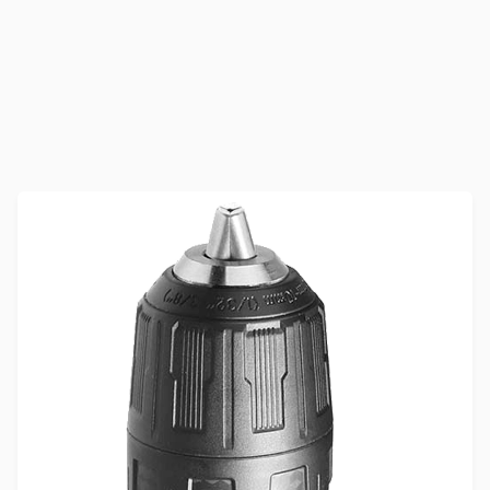
industrial, HSS
173
Kč
Vrtáky, sada 9ks, SDS Plus,
industrial
550
Kč