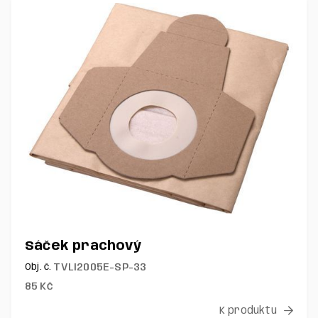
Sáček prachový
TVLI2005E-SP-33
Obj. č.
85
Kč
K produktu
