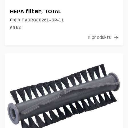
HEPA filter, TOTAL
TVCRG30261-SP-11
Obj. č.
69
Kč
K produktu
