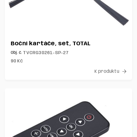
Boční kartáče, set, TOTAL
TVCRG30261-SP-27
Obj. č.
90
Kč
K produktu
