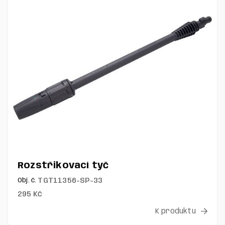
Rozstřikovací tyč
TGT11356-SP-33
Obj. č.
295
Kč
K produktu
