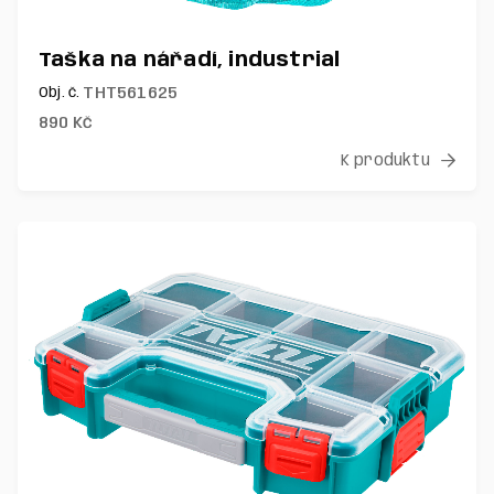
Taška na nářadí, industrial
THT561625
Obj. č.
890
Kč
K produktu
