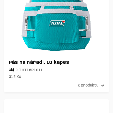
Pás na nářadí, 10 kapes
THT16P1011
Obj. č.
315
Kč
K produktu
