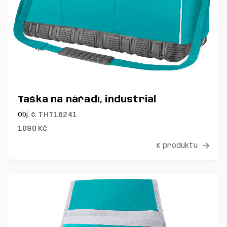
Taška na nářadí, industrial
THT16241
Obj. č.
1090
Kč
K produktu
