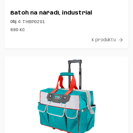
Batoh na nářadí, industrial
THBP0201
Obj. č.
690
Kč
K produktu
