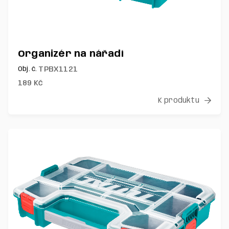
Organizér na nářadí
TPBX1121
Obj. č.
189
Kč
K produktu
