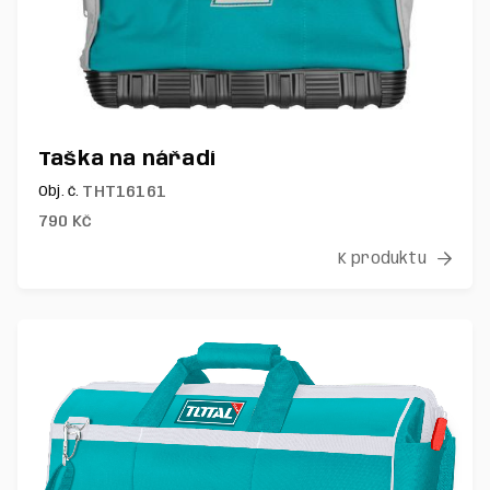
Taška na nářadí
THT16161
Obj. č.
790
Kč
K produktu
