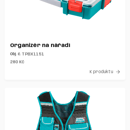
Organizér na nářadí
TPBX1151
Obj. č.
280
Kč
K produktu
