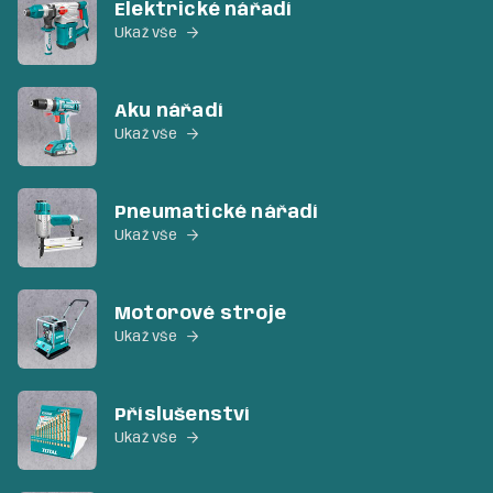
Elektrické nářadí
Ukaž vše

Aku nářadí
Ukaž vše

Pneumatické nářadí
Ukaž vše

Motorové stroje
Ukaž vše

Příslušenství
Ukaž vše
