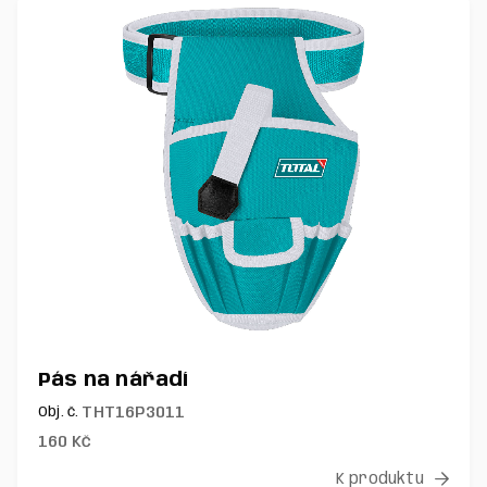
Pás na nářadí
THT16P3011
Obj. č.
160
Kč
K produktu
