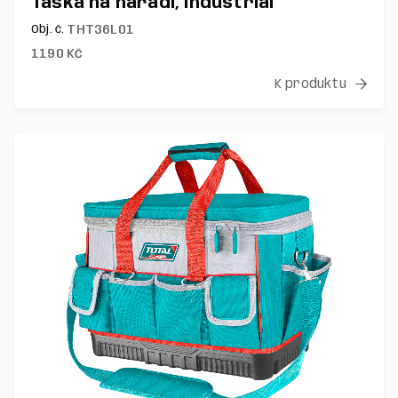
Taška na nářadí, industrial
THT36L01
Obj. č.
1190
Kč
K produktu
