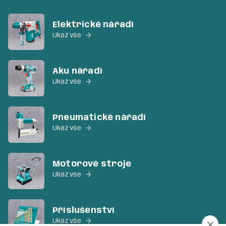
Elektrické nářadí
Ukaž vše

Aku nářadí
Ukaž vše

Pneumatické nářadí
Ukaž vše

Motorové stroje
Ukaž vše

Příslušenství
Ukaž vše
