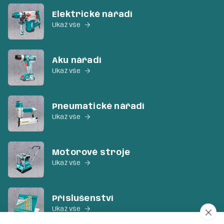
Elektrické nářadí
Ukaž vše

Aku nářadí
Ukaž vše

Pneumatické nářadí
Ukaž vše

Motorové stroje
Ukaž vše

Příslušenství
Ukaž vše
