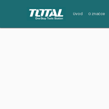
Úvod
O značce