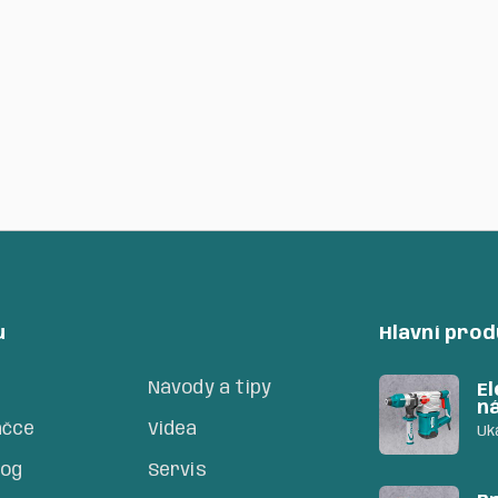
u
Hlavní pro
Návody a tipy
El
n
ačce
Videa
Uk
log
Servis