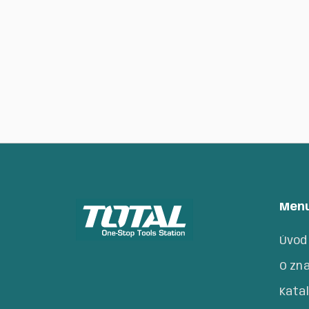
2090
Kč
Men
Úvod
O zn
Kata