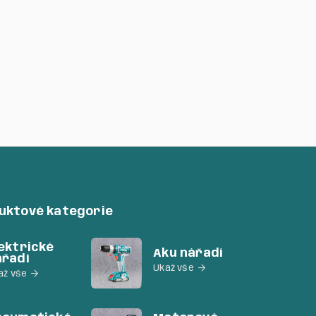
duktové kategorie
ektrické
Aku nářadí
ářadí
Ukaž vše

až vše
