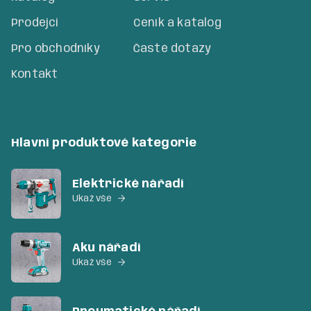
Prodejci
Ceník a katalog
Pro obchodníky
Časté dotazy
Kontakt
Hlavní produktové kategorie
Elektrické nářadí
Ukaž vše

Aku nářadí
Ukaž vše
