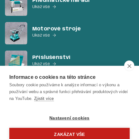
Pneumatické nářadí
Ukaž vše

Motorové stroje
Ukaž vše

Příslušenství
Ukaž vše

Informace o cookies na této stránce
Soubory cookie používáme k analýze informací o výkonu a
Ruční nářadí a ostatní
používání webu a správné funkci přehrávání produktových videí
Ukaž vše

na YouTube.
Zjistit více
Nastavení cookies
ZAKÁZAT VŠE