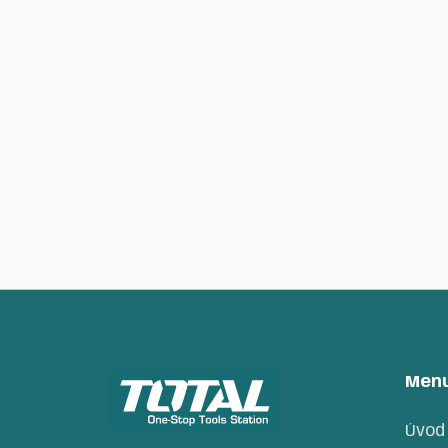
Čistící kartáče sada 3ks,
industrial
350
Kč
Men
Úvod