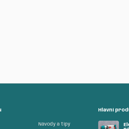
Pilový pás, TOTAL
Ko
ul
240
Kč
in
17
u
Hlavní pro
Návody a tipy
El