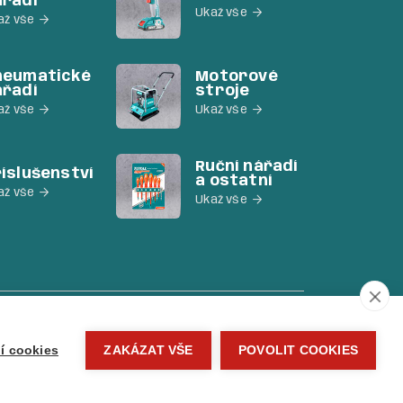
ářadí
Ukaž vše

až vše

neumatické
Motorové
ářadí
stroje
až vše

Ukaž vše

Ruční nářadí
íslušenství
a ostatní
až vše

Ukaž vše

í cookies
ZAKÁZAT VŠE
POVOLIT COOKIES