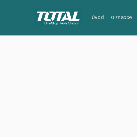
Úvod
O značce