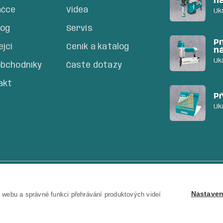
n
ačce
Videa
Uk
log
Servis
P
jci
Ceník a katalog
n
Uk
obchodníky
Časté dotazy
akt
Př
Uk
blika
Nastaven
 webu a správné funkci přehrávání produktových videí