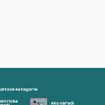
touč diamantový řezný,
tratenký, 125mm, univerzální,
dustrial
7
Kč
duktové kategorie
ektrické
Aku nářadí