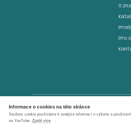
O zn
Kata
Prode
Pro 
Kont
Informace o cookies na této stránce
Copyright © 2022 Total Tools Česká repu
Soubory cookie používáme k analýze informací o výkonu a používání
na YouTube.
Zjistit více