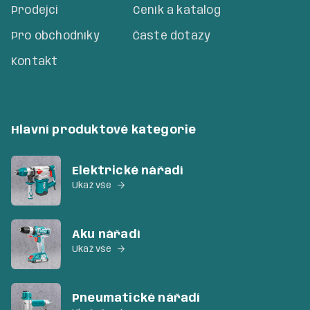
Prodejci
Ceník a katalog
Pro obchodníky
Časté dotazy
Kontakt
Hlavní produktové kategorie
Elektrické nářadí
Ukaž vše

Aku nářadí
Ukaž vše

Pneumatické nářadí