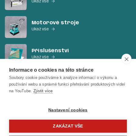
Ukaž vše

Motorové stroje
Ukaž vše

Příslušenství
Ukaž vše

Informace o cookies na této stránce
Soubory cookie používáme k analýze informací o výkonu a
Ruční nářadí a ostatní
používání webu a správné funkci přehrávání produktových videí
Ukaž vše

na YouTube.
Zjistit více
Nastavení cookies
ZAKÁZAT VŠE
Copyright © 2022 Total Tools Česká republika