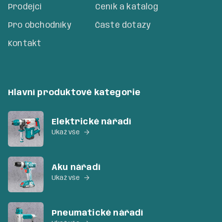
Prodejci
Ceník a katalog
Pro obchodníky
Časté dotazy
Kontakt
Hlavní produktové kategorie
Elektrické nářadí
Ukaž vše

Aku nářadí
Ukaž vše

Pneumatické nářadí