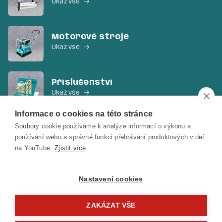
Ukaž vše

Motorové stroje
Ukaž vše

Příslušenství
Ukaž vše

Informace o cookies na této stránce
Soubory cookie používáme k analýze informací o výkonu a
Ruční nářadí a ostatní
používání webu a správné funkci přehrávání produktových videí
Ukaž vše

na YouTube.
Zjistit více
Nastavení cookies
ZAKÁZAT VŠE
Copyright © 2022 Total Tools Česká republika