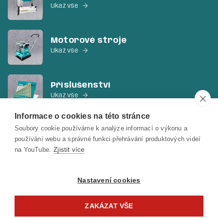
Ukaž vše

Motorové stroje
Ukaž vše

Příslušenství
Ukaž vše

Informace o cookies na této stránce
Soubory cookie používáme k analýze informací o výkonu a
Ruční nářadí a ostatní
používání webu a správné funkci přehrávání produktových videí
Ukaž vše

na YouTube.
Zjistit více
Nastavení cookies
ZAKÁZAT VŠE