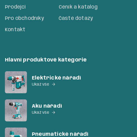
Prodejci
Ceník a katalog
Pro obchodníky
Časté dotazy
Kontakt
Hlavní produktové kategorie
Elektrické nářadí
Ukaž vše

Aku nářadí
Ukaž vše

Pneumatické nářadí